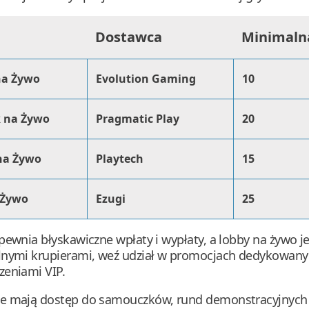
Dostawca
Minimaln
na Żywo
Evolution Gaming
10
k na Żywo
Pragmatic Play
20
na Żywo
Playtech
15
 Żywo
Ezugi
25
pewnia błyskawiczne wpłaty i wypłaty, a lobby na żywo j
lnymi krupierami, weź udział w promocjach dedykowanyc
zeniami VIP.
e mają dostęp do samouczków, rund demonstracyjnych 