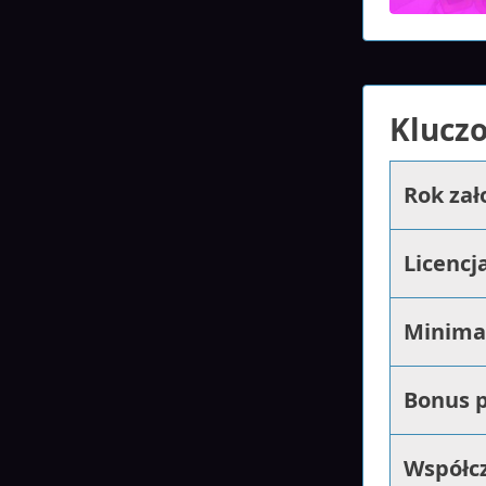
Kluczo
Rok zał
Licencj
Minima
Bonus 
Współc