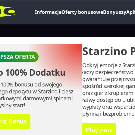
Informacje
Oferty bonusowe
Bonyuszy
Apl
Starzino 
PSZA OFERTA
Odkryj emocje z Star
o 100% Dodatku
łączy bezpieczeństwo
gwarantuje przejrzyst
 100% bonusu od swojego
spośród szerokiej ga
go depozytu w Starzino i ciesz
oraz gier z krupierem
atkowymi darmowymi spinami
łatwy dostęp do ulubi
ślny start!
wypłaty oraz wsparcie
płynną i bezproblem
erz Bonus
Play now