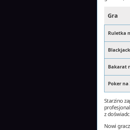
Gra
Ruletka 
Blackjac
Bakarat 
Poker na
Starzino za
profesjona
z doświadc
Nowi gracz