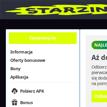
Zarejestruj się
NAJLE
Informacja
Aż d
Oferty bonusowe
Odbierz
Bony
pierwsze
Aplikacja
się dod
na pomy
Pobierz APK
Odbi
Bonus