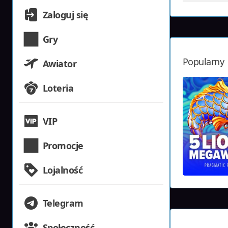
Zaloguj się
Gry
Popularny
Awiator
Loteria
VIP
Promocje
Lojalność
Telegram
Społeczność