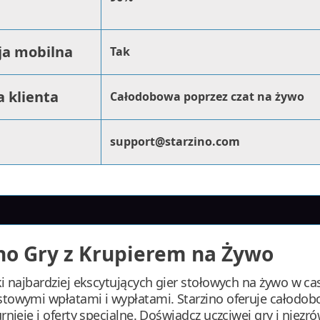
ja mobilna
Tak
 klienta
Całodobowa poprzez czat na żywo
support@starzino.com
no Gry z Krupierem na Żywo
i najbardziej ekscytujących gier stołowych na żywo w casi
towymi wpłatami i wypłatami. Starzino oferuje całodobo
rnieje i oferty specjalne. Doświadcz uczciwej gry i niezr