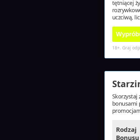
tętniącej ż
rozrywkowe
uczciwą, l
Wyprób
18+. Graj od
Starzi
Skorzystaj 
bonusami p
promocjam
Rodzaj
Bonusu